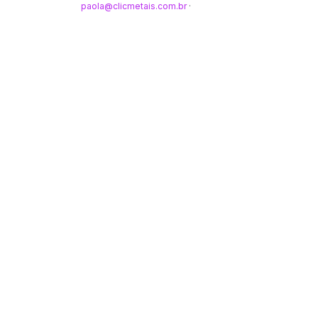
paola@clicmetais.com.br
·