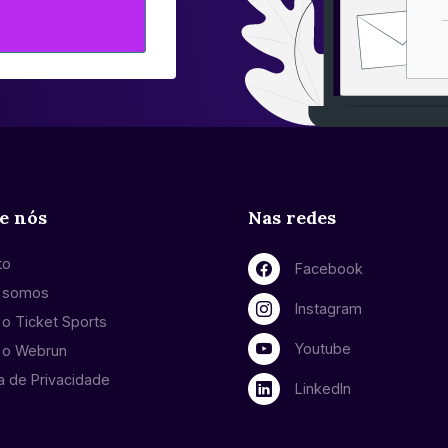
e nós
Nas redes
to
Facebook
 somos
Instagram
o Ticket Sports
Youtube
 o Webrun
ca de Privacidade
LinkedIn