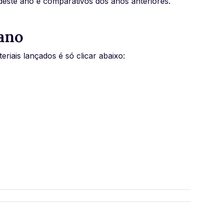
este ano e comparativos dos anos anteriores.
 ano
riais lançados é só clicar abaixo: