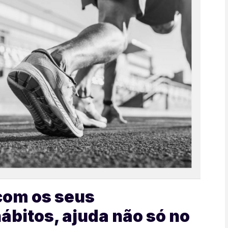
com os seus
bitos, ajuda não só no