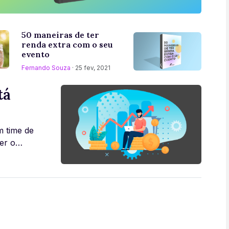
50 maneiras de ter
renda extra com o seu
evento
Fernando Souza
· 25 fev, 2021
tá
m time de
er o
 76 p [...]