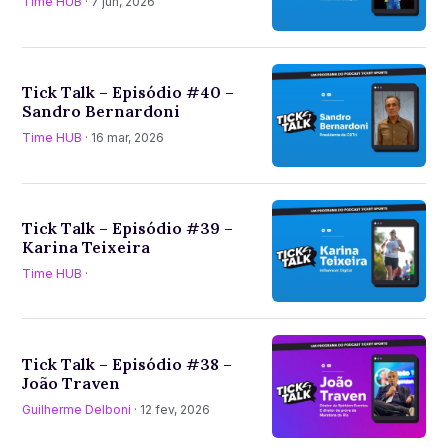
Time HUB
· 7 jun, 2026
Tick Talk – Episódio #40 –
Sandro Bernardoni
Time HUB
· 16 mar, 2026
Tick Talk – Episódio #39 –
Karina Teixeira
Time HUB
·
Tick Talk – Episódio #38 –
João Traven
Guilherme Delboni
· 12 fev, 2026