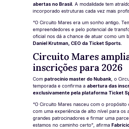
abertas no Brasil
. A modalidade tem atraíd
incorporado estruturas cada vez mais profi
“O Circuito Mares era um sonho antigo. Tem
empreendedores e pelo potencial de transfo
oficial nos dá a chance de atuar como um b
Daniel Krutman, CEO da Ticket Sports
.
Circuito Mares amplia
inscrições para 2026
Com
patrocínio master do Nubank
, o Cir
temporada e confirma a
abertura das inscr
exclusivamente pela plataforma Ticket S
“O Circuito Mares nasceu com o propósito 
com uma experiência de alto nível para os at
grandes patrocinadores e firmar uma parce
estamos no caminho certo”
, afirma
Fabríci