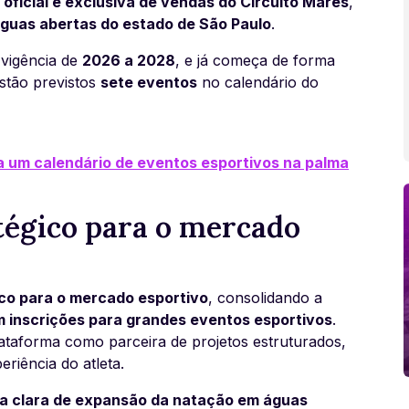
 oficial e exclusiva de vendas do Circuito Mares
,
águas abertas do estado de São Paulo
.
 vigência de
2026 a 2028
, e já começa de forma
estão previstos
sete eventos
no calendário do
a um calendário de eventos esportivos na palma
égico para o mercado
co para o mercado esportivo
, consolidando a
m inscrições para grandes eventos esportivos
.
ataforma como parceira de projetos estruturados,
riência do atleta.
a clara de expansão da natação em águas