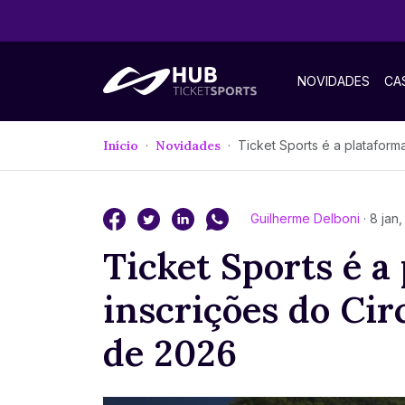
NOVIDADES
CA
Início
Novidades
Ticket Sports é a plataforma oficial de inscrições do Circuito Mares a 
Guilherme Delboni
· 8 jan
Ticket Sports é a 
inscrições do Cir
de 2026