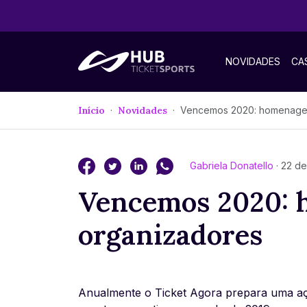
NOVIDADES
CA
Início
Novidades
Vencemos 2020: homenagem aos organi
Gabriela Donatello
· 22 d
Vencemos 2020: 
organizadores
Anualmente o Ticket Agora prepara uma aç