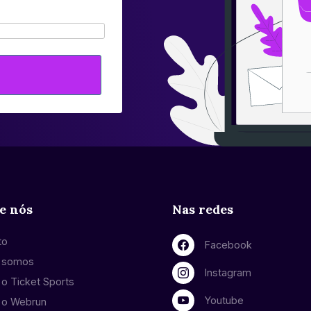
e nós
Nas redes
to
Facebook
 somos
Instagram
o Ticket Sports
Youtube
 o Webrun