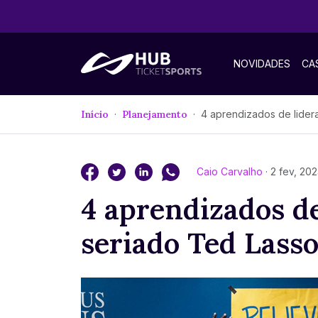
NOVIDADES
CA
Início
Planejamento
4 aprendizados de liderança do seria
Caio Carvalho
· 2 fev, 20
4 aprendizados de
seriado Ted Lass