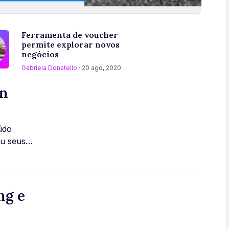
Ferramenta de voucher
permite explorar novos
negócios
Gabriela Donatello
· 20 ago, 2020
un
údo
ou seus
.]
ng e