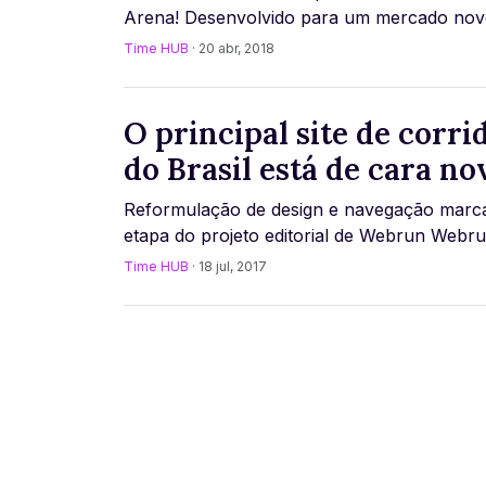
Arena! Desenvolvido para um mercado novo e
desafiador, o portal tem objetivo de produzi
Time HUB
· 20 abr, 2018
[...]
O principal site de corri
do Brasil está de cara no
Reformulação de design e navegação mar
etapa do projeto editorial de Webrun Webrun é um
dos sites pioneiros da web no Brasil. Lançad 
Time HUB
· 18 jul, 2017