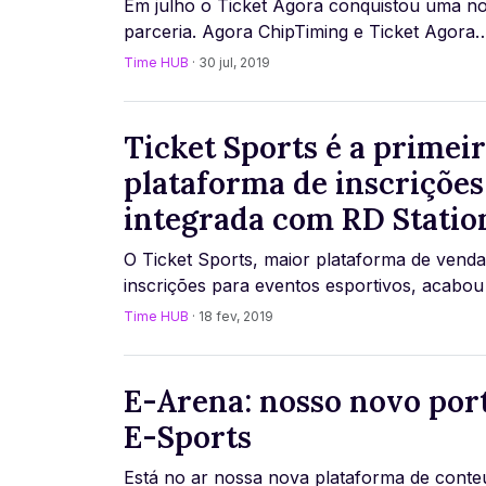
Em julho o Ticket Agora conquistou uma n
parceria. Agora ChipTiming e Ticket Agora
trabalham juntos para entregar a melhor ex
Time HUB
· 30 jul, 2019
para organ [...]
Ticket Sports é a primei
plataforma de inscrições
integrada com RD Statio
O Ticket Sports, maior plataforma de venda
inscrições para eventos esportivos, acabou
lançar uma integração com a RD Station, a
Time HUB
· 18 fev, 2019
plataforma [...]
E-Arena: nosso novo port
E-Sports
Está no ar nossa nova plataforma de conte