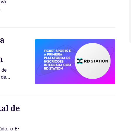
ova
periência
ra
n
 de
 de
al de
údo, o E-