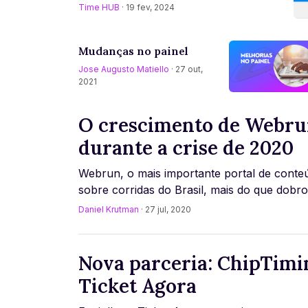
Time HUB
· 19 fev, 2024
Mudanças no painel
Jose Augusto Matiello
· 27 out,
2021
O crescimento de Webr
durante a crise de 2020
Webrun, o mais importante portal de conte
sobre corridas do Brasil, mais do que dobr
views durante a pandemia. Saiba porque. [..
Daniel Krutman
· 27 jul, 2020
Nova parceria: ChipTimi
Ticket Agora