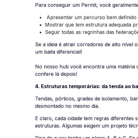
Para conseguir um Permit, você geralmente
Apresentar um percurso bem definido 
Mostrar que tem estrutura adequada pr
Seguir todas as regrinhas das federaçõ
Se a ideia é atrair corredores de alto nível
um baita diferencial!
No nosso hub você encontra uma matéria qu
confere lá depois!
4️. Estruturas temporárias: da tenda ao b
Tendas, pórticos, grades de isolamento, ba
desmontado no mesmo dia.
E claro, cada cidade tem regras diferentes
estruturas. Algumas exigem um projeto técn
Dica de ouro: tenha um plano A, B e C. Se c