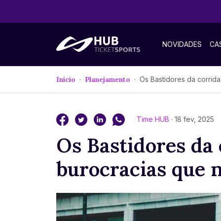
NOVIDADES
CA
Início
Planejamento
Os Bastidores da corrida: As burocracias q
Time HUB
· 18 fev, 2025
Os Bastidores da 
burocracias que