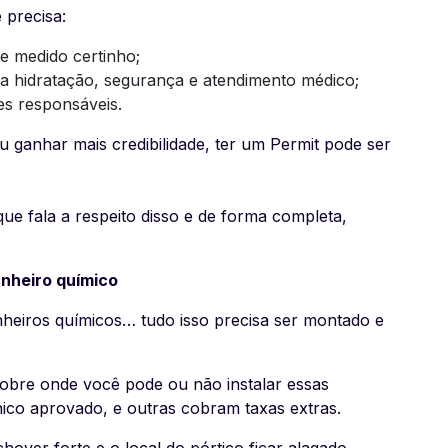
 precisa:
e medido certinho;
a hidratação, segurança e atendimento médico;
es responsáveis.
 ou ganhar mais credibilidade, ter um Permit pode ser
e fala a respeito disso e de forma completa,
anheiro químico
nheiros químicos… tudo isso precisa ser montado e
 sobre onde você pode ou não instalar essas
ico aprovado, e outras cobram taxas extras.
hover forte e o local do pórtico ficar alagado,