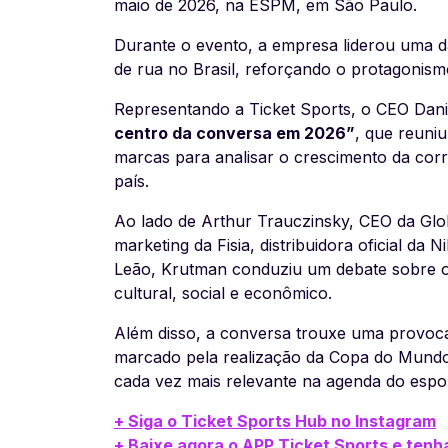
maio de 2026, na ESPM, em São Paulo.
Durante o evento, a empresa liderou uma da
de rua no Brasil, reforçando o protagonis
Representando a Ticket Sports, o CEO Dan
centro da conversa em 2026”
, que reuniu
marcas para analisar o crescimento da cor
país.
Ao lado de Arthur Trauczinsky, CEO da Glob
marketing da Fisia, distribuidora oficial da Ni
Leão, Krutman conduziu um debate sobre o
cultural, social e econômico.
Além disso, a conversa trouxe uma provoc
marcado pela realização da Copa do Mundo
cada vez mais relevante na agenda do esport
+ Siga o Ticket Sports Hub no Instagram
+ Baixe agora o APP Ticket Sports e tenh