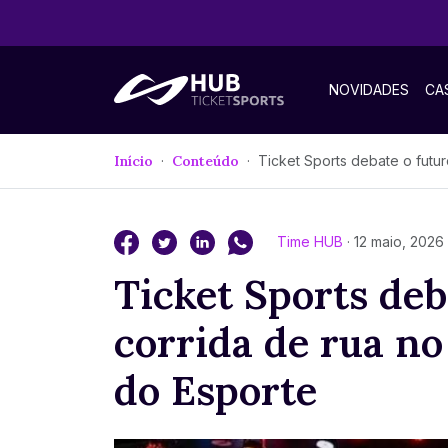
NOVIDADES
CA
Início
Conteúdo
Ticket Sports debate o futuro da corrida de rua no 5º Fórum Máquina
Time HUB
· 12 maio, 2026
Ticket Sports deb
corrida de rua n
do Esporte