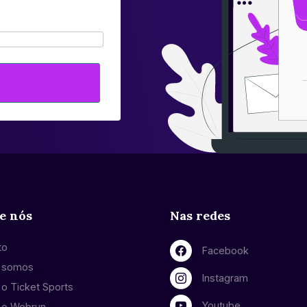
e nós
Nas redes
to
Facebook
 somos
Instagram
o Ticket Sports
Youtube
 o Webrun