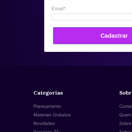
Email*
Cadastrar
Categorias
Sobr
Planejamento
Conta
Materiais Gratuitos
Quem
Novidades
Sobre 
Parceiros TS
Sobre