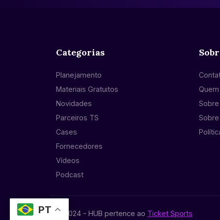
Categorias
Sobr
Planejamento
Conta
Materiais Gratuitos
Quem
Novidades
Sobre 
Parceiros TS
Sobre
Cases
Políti
Fornecedores
Vídeos
Podcast
PT
© 2024 - HUB pertence ao
Ticket Sports