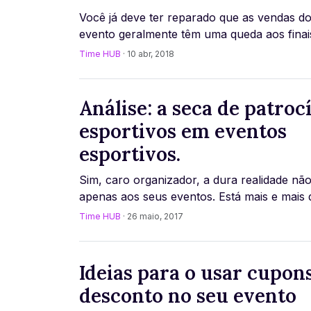
Você já deve ter reparado que as vendas d
evento geralmente têm uma queda aos finai
semana e feriados. De acordo com um estud
Time HUB
· 10 abr, 2018
[...]
Análise: a seca de patroc
esportivos em eventos
esportivos.
Sim, caro organizador, a dura realidade nã
apenas aos seus eventos. Está mais e mais di
conseguir patrocínios das marcas do esport [
Time HUB
· 26 maio, 2017
Ideias para o usar cupon
desconto no seu evento