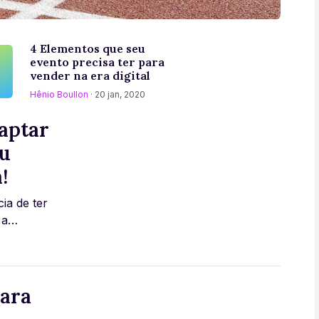
4 Elementos que seu
evento precisa ter para
vender na era digital
Hênio Boullon
· 20 jan, 2020
aptar
eu
!
ia de ter
 a
 c [...]
para