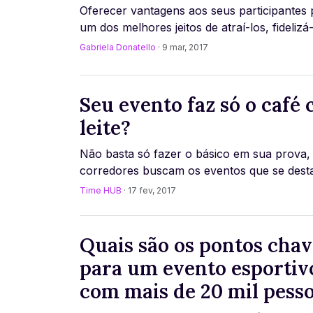
Oferecer vantagens aos seus participantes 
um dos melhores jeitos de atraí-los, fidelizá-
mesmo dar uma turbinada nas inscr [...]
Gabriela Donatello
· 9 mar, 2017
Seu evento faz só o café
leite?
Não basta só fazer o básico em sua prova,
corredores buscam os eventos que se des
Com cada vez mais provas no mercado e
Time HUB
· 17 fev, 2017
organizado [...]
Quais são os pontos chav
para um evento esportiv
com mais de 20 mil pess