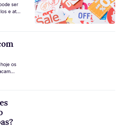
pode ser
los e até
 com
 hoje os
tacam
es
o
oas?