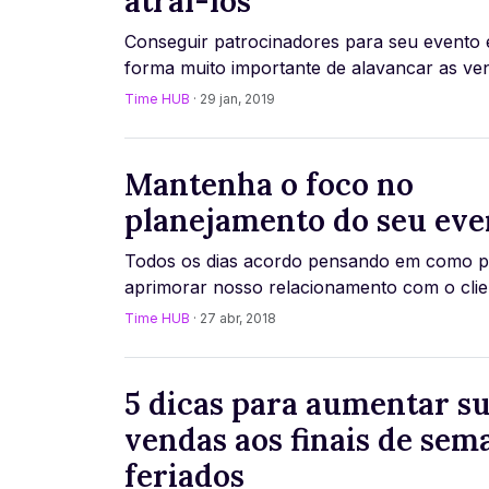
atraí-los
Conseguir patrocinadores para seu evento
forma muito importante de alavancar as ve
fortalecer no mercado. Além de agregar na
Time HUB
· 29 jan, 2019
[...]
Mantenha o foco no
planejamento do seu eve
Todos os dias acordo pensando em como 
aprimorar nosso relacionamento com o cliente.
Time HUB
· 27 abr, 2018
5 dicas para aumentar s
vendas aos finais de sem
feriados