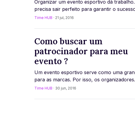
Organizar um evento esportivo dá trabalho
precisa sair perfeito para garantir o sucess
corrida. Imagine então organizar um “super e
Time HUB
· 21 jul, 2016
Como buscar um
patrocinador para meu
evento ?
Um evento esportivo serve como uma grand
para as marcas. Por isso, os organizadores
aproveitam para vender cotas de patrocíni
Time HUB
· 30 jun, 2016
in [...]