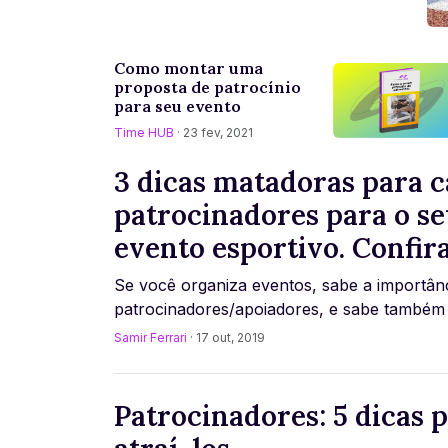
Como montar uma
proposta de patrocínio
para seu evento
Time HUB
· 23 fev, 2021
3 dicas matadoras para c
patrocinadores para o s
evento esportivo. Confira
Se você organiza eventos, sabe a importânc
patrocinadores/apoiadores, e sabe também
escassez que o mercado vive deste “público”,
Samir Ferrari
· 17 out, 2019
Patrocinadores: 5 dicas 