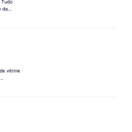
. Tudo
o da
 [...]
e vitrine
o com o